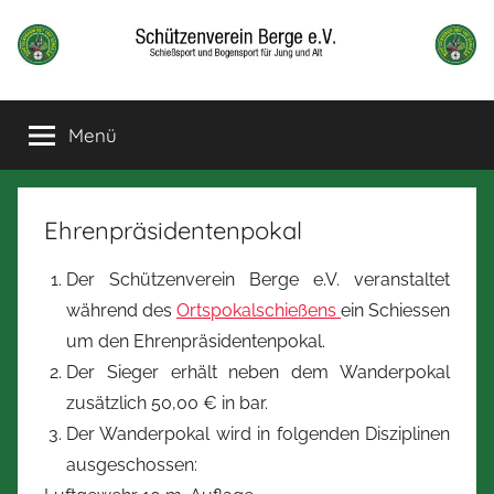
Zum
Inhalt
springen
Schützenverein
Schießsport
und
Menü
Berge
Bogensport
für
Jung
und
Ehrenpräsidentenpokal
alt
Der Schützenverein Berge e.V. veranstaltet
während des
Ortspokalschießens
ein Schiessen
um den Ehrenpräsidentenpokal.
Der Sieger erhält neben dem Wanderpokal
zusätzlich 50,00 € in bar.
Der Wanderpokal wird in folgenden Disziplinen
ausgeschossen: