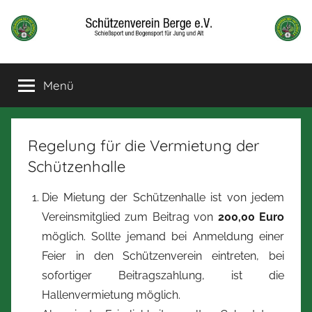
Zum
Inhalt
springen
Schützenverein
Schießsport
und
Menü
Berge
Bogensport
für
Jung
und
Regelung für die Vermietung der
alt
Schützenhalle
Die Mietung der Schützenhalle ist von jedem
Vereinsmitglied zum Beitrag von
200,00 Euro
möglich. Sollte jemand bei Anmeldung einer
Feier in den Schützenverein eintreten, bei
sofortiger Beitragszahlung, ist die
Hallenvermietung möglich.