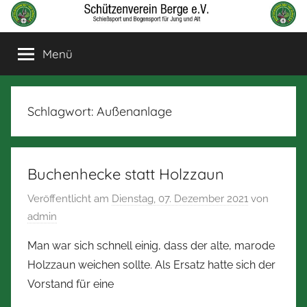
Zum
Inhalt
Schützenverein
Schießsport
springen
Menü
und
Berge
Bogensport
für
Jung
Schlagwort:
Außenanlage
und
alt
Buchenhecke statt Holzzaun
Veröffentlicht am
Dienstag, 07. Dezember 2021
von
admin
Man war sich schnell einig, dass der alte, marode
Holzzaun weichen sollte. Als Ersatz hatte sich der
Vorstand für eine