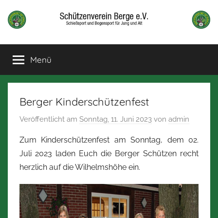
Zum
Inhalt
springen
Schützenverein
Schießsport
und
Menü
Berge
Bogensport
für
Jung
und
Berger Kinderschützenfest
alt
Veröffentlicht am
Sonntag, 11. Juni 2023
von
admin
Zum Kinderschützenfest am Sonntag, dem 02.
Juli 2023 laden Euch die Berger Schützen recht
herzlich auf die Wilhelmshöhe ein.