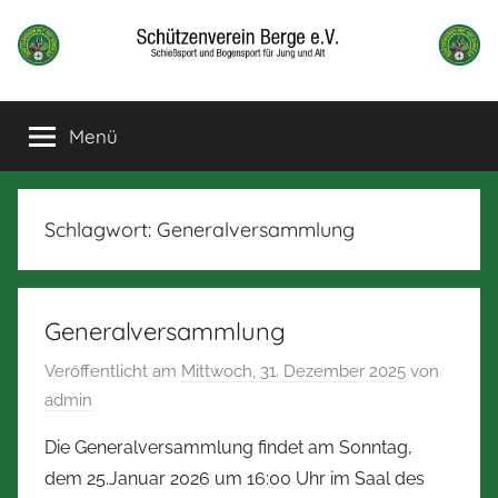
Zum
Inhalt
springen
Schützenverein
Schießsport
und
Menü
Berge
Bogensport
für
Jung
und
Schlagwort:
Generalversammlung
alt
Generalversammlung
Veröffentlicht am
Mittwoch, 31. Dezember 2025
von
admin
Die Generalversammlung findet am Sonntag,
dem 25.Januar 2026 um 16:00 Uhr im Saal des