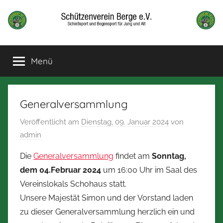
Zum
Inhalt
springen
Schützenverein
Schießsport
und
Menü
Berge
Bogensport
für
Jung
und
Generalversammlung
alt
Veröffentlicht am
Dienstag, 09. Januar 2024
von
admin
Die
Generalversammlung
findet am
Sonntag,
dem 04.Februar 2024
um 16:00 Uhr im Saal des
Vereinslokals Schohaus statt.
Unsere Majestät Simon und der Vorstand laden
zu dieser Generalversammlung herzlich ein und