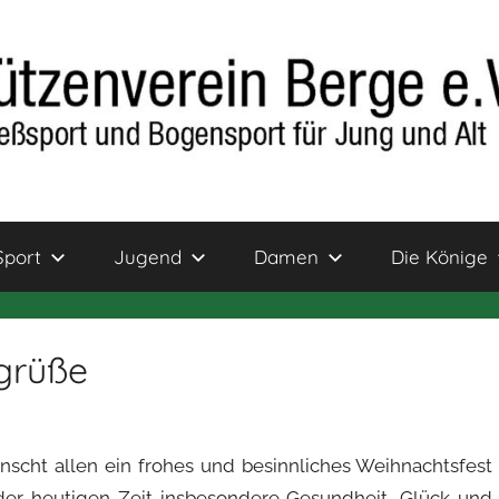
Sport
Jugend
Damen
Die Könige
grüße
scht allen ein frohes und besinnliches Weihnachtsfest
der heutigen Zeit insbesondere Gesundheit, Glück und