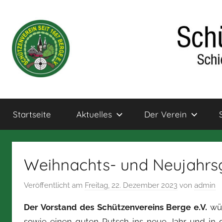
Zum
Inhalt
springen
Schützenverein
Schießsport
und
Startseite
Aktuelles
Der Verein
Bogensport
Berge
für
Jung
und
Weihnachts- und Neujahrs
alt
Veröffentlicht am
Freitag, 22. Dezember 2023
von
admin
Der Vorstand des Schützenvereins Berge e.V.
wün
sowie einen guten Rutsch ins neue Jahr und in 