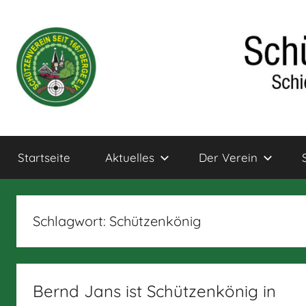
Zum
Inhalt
springen
Schützenverein
Schießsport
und
Startseite
Aktuelles
Der Verein
Bogensport
Berge
für
Jung
und
Schlagwort:
Schützenkönig
alt
Bernd Jans ist Schützenkönig in