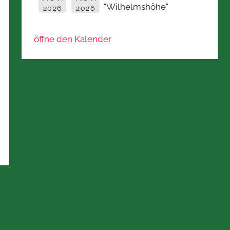
"Wilhelmshöhe"
2026
2026
öffne den Kalender