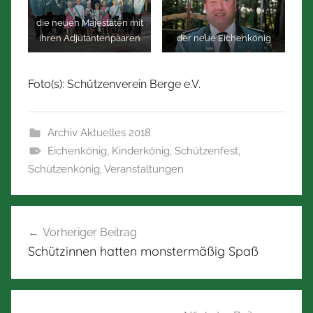
die neuen Majestäten mit
ihren Adjutantenpaaren
der neue Eichenkönig
Foto(s): Schützenverein Berge e.V.
Archiv Aktuelles 2018
Eichenkönig
,
Kinderkönig
,
Schützenfest
,
Schützenkönig
,
Veranstaltungen
Beitragsnavigation
Vorheriger Beitrag
Schützinnen hatten monstermäßig Spaß