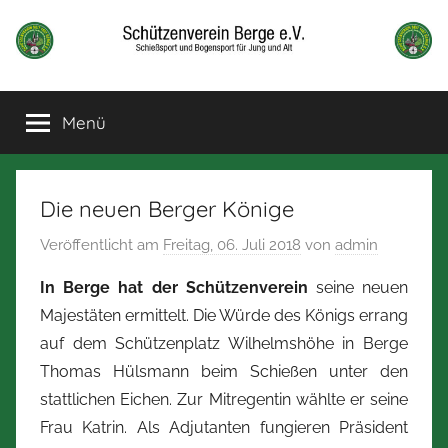
Zum
Inhalt
springen
Schützenverein
Schießsport
und
Menü
Berge
Bogensport
für
Jung
und
Die neuen Berger Könige
alt
Veröffentlicht am
Freitag, 06. Juli 2018
von
admin
In Berge hat der Schützenverein
seine neuen
Majestäten ermittelt. Die Würde des Königs errang
auf dem Schützenplatz Wilhelmshöhe in Berge
Thomas Hülsmann beim Schießen unter den
stattlichen Eichen. Zur Mitregentin wählte er seine
Frau Katrin. Als Adjutanten fungieren Präsident